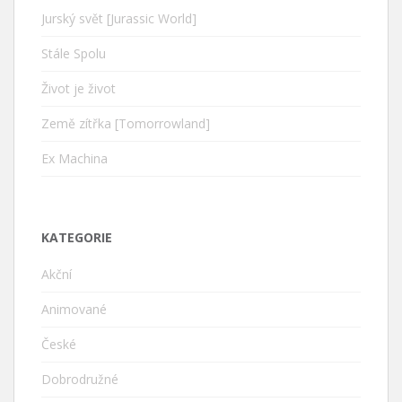
Jurský svět [Jurassic World]
Stále Spolu
Život je život
Země zítřka [Tomorrowland]
Ex Machina
KATEGORIE
Akční
Animované
České
Dobrodružné