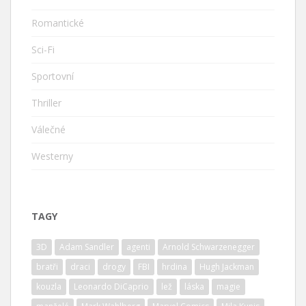
Romantické
Sci-Fi
Sportovní
Thriller
Válečné
Westerny
TAGY
3D
Adam Sandler
agenti
Arnold Schwarzenegger
bratři
draci
drogy
FBI
hrdina
Hugh Jackman
kouzla
Leonardo DiCaprio
lež
láska
magie