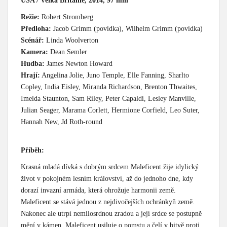
USA / Velká Británie, 2014, 97 min
Režie:
Robert Stromberg
Předloha:
Jacob Grimm (povídka), Wilhelm Grimm (povídka)
Scénář:
Linda Woolverton
Kamera:
Dean Semler
Hudba:
James Newton Howard
Hrají:
Angelina Jolie, Juno Temple, Elle Fanning, Sharlto
Copley, India Eisley, Miranda Richardson, Brenton Thwaites,
Imelda Staunton, Sam Riley, Peter Capaldi, Lesley Manville,
Julian Seager, Marama Corlett, Hermione Corfield, Leo Suter,
Hannah New, Jd Roth-round
Příběh:
Krasná mladá dívká s dobrým srdcem Maleficent žije idylický
život v pokojném lesním království, až do jednoho dne, kdy
dorazí invazní armáda, která ohrožuje harmonii země.
Maleficent se stává jednou z nejdivočejších ochránkyň země.
Nakonec ale utrpí nemilosrdnou zradou a její srdce se postupně
mění v kámen. Maleficent usiluje o pomstu a čelí v bitvě proti