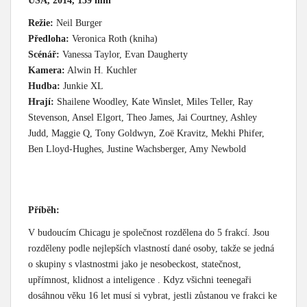
USA, 2014, 139 min
Režie:
Neil Burger
Předloha:
Veronica Roth (kniha)
Scénář:
Vanessa Taylor, Evan Daugherty
Kamera:
Alwin H. Kuchler
Hudba:
Junkie XL
Hrají:
Shailene Woodley, Kate Winslet, Miles Teller, Ray
Stevenson, Ansel Elgort, Theo James, Jai Courtney, Ashley
Judd, Maggie Q, Tony Goldwyn, Zoë Kravitz, Mekhi Phifer,
Ben Lloyd-Hughes, Justine Wachsberger, Amy Newbold
Příběh:
V budoucím Chicagu je společnost rozdělena do 5 frakcí. Jsou
rozděleny podle nejlepších vlastností dané osoby, takže se jedná
o skupiny s vlastnostmi jako je nesobeckost, statečnost,
upřímnost, klidnost a inteligence . Kdyz všichni teenegaři
dosáhnou věku 16 let musí si vybrat, jestli zůstanou ve frakci ke