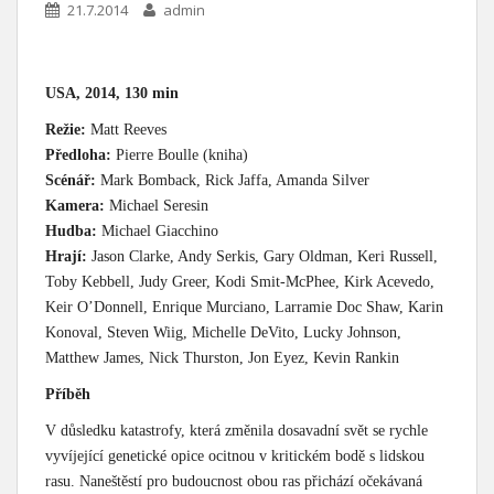
21.7.2014
admin
USA, 2014, 130 min
Režie:
Matt Reeves
Předloha:
Pierre Boulle (kniha)
Scénář:
Mark Bomback, Rick Jaffa, Amanda Silver
Kamera:
Michael Seresin
Hudba:
Michael Giacchino
Hrají:
Jason Clarke, Andy Serkis, Gary Oldman, Keri Russell,
Toby Kebbell, Judy Greer, Kodi Smit-McPhee, Kirk Acevedo,
Keir O’Donnell, Enrique Murciano, Larramie Doc Shaw, Karin
Konoval, Steven Wiig, Michelle DeVito, Lucky Johnson,
Matthew James, Nick Thurston, Jon Eyez, Kevin Rankin
Příběh
V důsledku katastrofy, která změnila dosavadní svět se rychle
vyvíjející genetické opice ocitnou v kritickém bodě s lidskou
rasu. Naneštěstí pro budoucnost obou ras přichází očekávaná