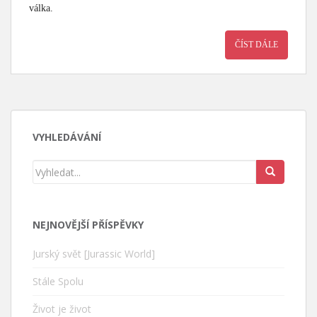
válka.
ČÍST DÁLE
VYHLEDÁVÁNÍ
NEJNOVĚJŠÍ PŘÍSPĚVKY
Jurský svět [Jurassic World]
Stále Spolu
Život je život