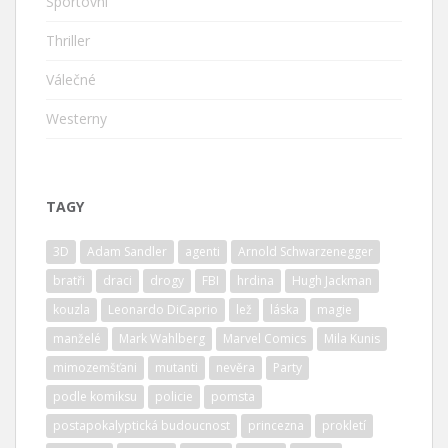
Sportovní
Thriller
Válečné
Westerny
TAGY
3D
Adam Sandler
agenti
Arnold Schwarzenegger
bratři
draci
drogy
FBI
hrdina
Hugh Jackman
kouzla
Leonardo DiCaprio
lež
láska
magie
manželé
Mark Wahlberg
Marvel Comics
Mila Kunis
mimozemšťani
mutanti
nevěra
Party
podle komiksu
policie
pomsta
postapokalyptická budoucnost
princezna
prokletí