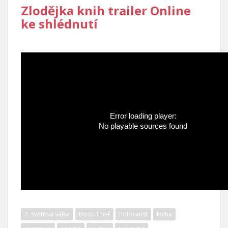
Zlodějka knih trailer Online
ke shlédnutí
Error loading player:
No playable sources found
2. světová válka
Book Thief
holocaust
kniha