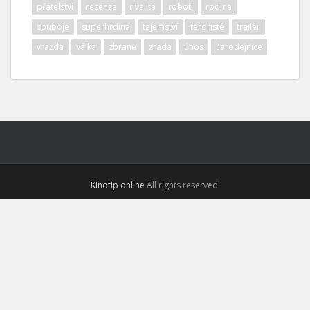
přátelství
recenze
rivalita
roboti
rodina
souboje
superhrdina
tajemství
teroristé
trailer
vražda
válka
zbraně
zrada
únos
čarodejnice
Kinotip online
All rights reserved.