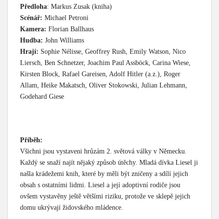
Předloha
: Markus Zusak (kniha)
Scénář:
Michael Petroni
Kamera:
Florian Ballhaus
Hudba:
John Williams
Hrají:
Sophie Nélisse, Geoffrey Rush, Emily Watson, Nico
Liersch, Ben Schnetzer, Joachim Paul Assböck, Carina Wiese,
Kirsten Block, Rafael Gareisen, Adolf Hitler (a.z.), Roger
Allam, Heike Makatsch, Oliver Stokowski, Julian Lehmann,
Godehard Giese
Příběh:
Všichni jsou vystaveni hrůzám 2. světová války v Německu.
Každý se snaží najít nějaký způsob útěchy. Mladá dívka Liesel ji
našla krádežemi knih, které by měli být zničeny a sdílí jejich
obsah s ostatními lidmi. Liesel a její adoptivní rodiče jsou
ovšem vystavěny ještě většími riziku, protože ve sklepě jejich
domu ukrývají židovského mládence.