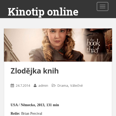
Toggle 
Kinotip online
Zlodějka knih
,
24.7.2014
admin
Drama
Válečné
USA / Německo, 2013, 131 min
Režie:
Brian Percival