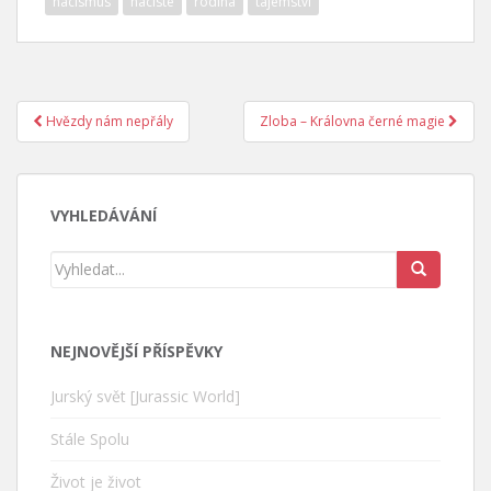
nacismus
nacisté
rodina
tajemství
Hvězdy nám nepřály
Zloba – Královna černé magie
Post navigation
VYHLEDÁVÁNÍ
NEJNOVĚJŠÍ PŘÍSPĚVKY
Jurský svět [Jurassic World]
Stále Spolu
Život je život