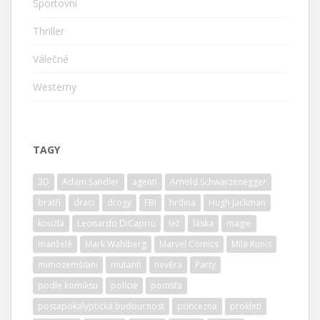
Sportovní
Thriller
Válečné
Westerny
TAGY
3D
Adam Sandler
agenti
Arnold Schwarzenegger
bratři
draci
drogy
FBI
hrdina
Hugh Jackman
kouzla
Leonardo DiCaprio
lež
láska
magie
manželé
Mark Wahlberg
Marvel Comics
Mila Kunis
mimozemšťani
mutanti
nevěra
Party
podle komiksu
policie
pomsta
postapokalyptická budoucnost
princezna
prokletí