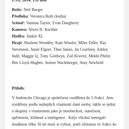
USA, 2014, 139 min
Režie:
Neil Burger
Předloha:
Veronica Roth (kniha)
Scénář:
Vanessa Taylor, Evan Daugherty
Kamera:
Alwin H. Kuchler
Hudba:
Junkie XL
Hrají:
Shailene Woodley, Kate Winslet, Miles Teller, Ray
Stevenson, Ansel Elgort, Theo James, Jai Courtney, Ashley
Judd, Maggie Q, Tony Goldwyn, Zoë Kravitz, Mekhi Phifer,
Ben Lloyd-Hughes, Justine Wachsberger, Amy Newbold
Příběh:
V budoucím Chicagu je společnost rozdělena do 5 frakcí. Jsou
rozděleny podle nejlepších vlastností dané osoby, takže se jedná
o skupiny s vlastnostmi jako je nesobeckost, statečnost,
upřímnost, klidnost a inteligence . Kdyz všichni teenegaři
dosáhnou věku 16 let musí si vybrat, jestli zůstanou ve frakci ke