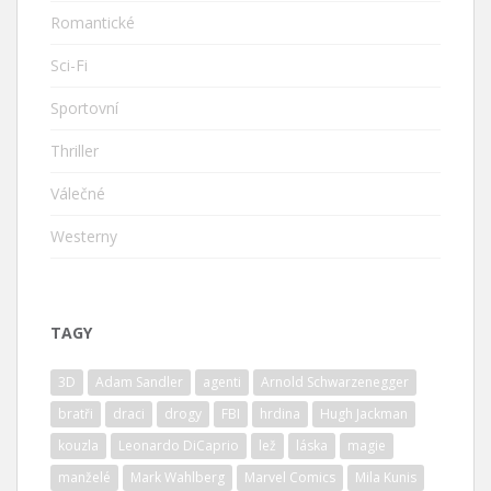
Romantické
Sci-Fi
Sportovní
Thriller
Válečné
Westerny
TAGY
3D
Adam Sandler
agenti
Arnold Schwarzenegger
bratři
draci
drogy
FBI
hrdina
Hugh Jackman
kouzla
Leonardo DiCaprio
lež
láska
magie
manželé
Mark Wahlberg
Marvel Comics
Mila Kunis