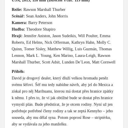
USA, 2013, 110 min (Director’s cut: 119 min)
Režie:
Rawson Marshall Thurber
Scénář:
Sean Anders, John Morris
Kamera:
Barry Peterson
Hudba:
Theodore Shapiro
Hrají:
Jennifer Aniston, Jason Sudeikis, Will Poulter, Emma
Roberts, Ed Helms, Nick Offerman, Kathryn Hahn, Molly C.
Quinn, Tomer Sisley, Matthew Willig, Luis Guzmán, Thomas
Lennon, Mark L. Young, Ken Marino, Laura-Leigh, Rawson
Marshall Thurber, Scott Adsit, Lunden De’Leon, Matt Cornwell
Příběh:
David je drogový dealer, který dluží velkou hromadu peněz
svému šéfovi. Šéf mu tedy nabídne návrh, aby jel do Mexica a
získal pro něj Marihuanu, kterou má dostat přes hranice zpátky
k němu. I přes to, že ví jak obtížné bude se dostat přes hranice
vymyslí plán. Bude předstírat, že je otcem rodiny. Nyní už jen
potřebuje potřebné členy rodiny a tak se zeptá Kennyho – jeho
souseda, aby mu dělal syna. Potom poprosí Rose – striptérku,
aby se vydávala za jeho manželku.