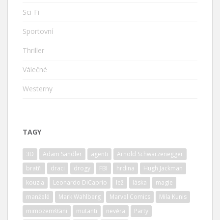
Sci-Fi
Sportovní
Thriller
Válečné
Westerny
TAGY
3D
Adam Sandler
agenti
Arnold Schwarzenegger
bratři
draci
drogy
FBI
hrdina
Hugh Jackman
kouzla
Leonardo DiCaprio
lež
láska
magie
manželé
Mark Wahlberg
Marvel Comics
Mila Kunis
mimozemšťani
mutanti
nevěra
Party