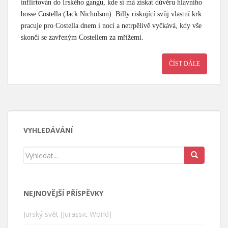
inflirtován do Irského gangu, kde si má získat důvěru hlavního
bosse Costella (Jack Nicholson). Billy riskující svůj vlastní krk
pracuje pro Costella dnem i nocí a netrpělivě vyčkává, kdy vše
skončí se zavřeným Costellem za mřížemi.
ČÍST DÁLE
VYHLEDÁVÁNÍ
NEJNOVĚJŠÍ PŘÍSPĚVKY
Jurský svět [Jurassic World]