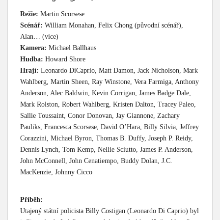
Režie:
Martin Scorsese
Scénář:
William Monahan, Felix Chong (původní scénář),
Alan… (více)
Kamera:
Michael Ballhaus
Hudba:
Howard Shore
Hrají:
Leonardo DiCaprio, Matt Damon, Jack Nicholson, Mark
Wahlberg, Martin Sheen, Ray Winstone, Vera Farmiga, Anthony
Anderson, Alec Baldwin, Kevin Corrigan, James Badge Dale,
Mark Rolston, Robert Wahlberg, Kristen Dalton, Tracey Paleo,
Sallie Toussaint, Conor Donovan, Jay Giannone, Zachary
Pauliks, Francesca Scorsese, David O’Hara, Billy Silvia, Jeffrey
Corazzini, Michael Byron, Thomas B. Duffy, Joseph P. Reidy,
Dennis Lynch, Tom Kemp, Nellie Sciutto, James P. Anderson,
John McConnell, John Cenatiempo, Buddy Dolan, J.C.
MacKenzie, Johnny Cicco
Příběh:
Utajený státní policista Billy Costigan (Leonardo Di Caprio) byl