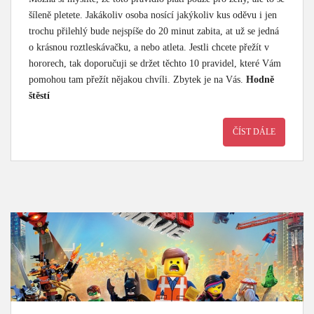
šíleně pletete. Jakákoliv osoba nosící jakýkoliv kus oděvu i jen
trochu přilehlý bude nejspíše do 20 minut zabita, at už se jedná
o krásnou roztleskávačku, a nebo atleta. Jestli chcete přežít v
hororech, tak doporučuji se držet těchto 10 pravidel, které Vám
pomohou tam přežít nějakou chvíli. Zbytek je na Vás.
Hodně
štěstí
ČÍST DÁLE