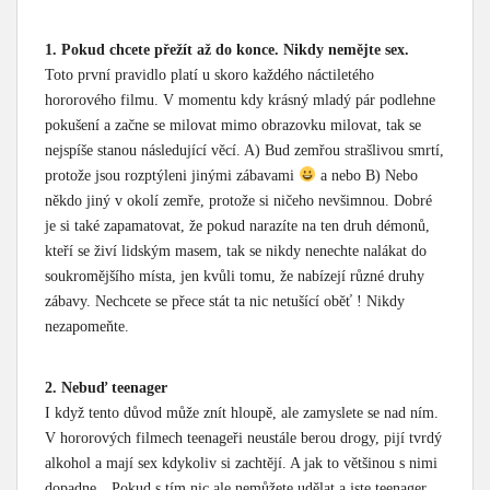
1. Pokud chcete přežít až do konce. Nikdy nemějte sex.
Toto první pravidlo platí u skoro každého náctiletého
hororového filmu. V momentu kdy krásný mladý pár podlehne
pokušení a začne se milovat mimo obrazovku milovat, tak se
nejspíše stanou následující věcí. A) Bud zemřou strašlivou smrtí,
protože jsou rozptýleni jinými zábavami
a nebo B) Nebo
někdo jiný v okolí zemře, protože si ničeho nevšimnou. Dobré
je si také zapamatovat, že pokud narazíte na ten druh démonů,
kteří se živí lidským masem, tak se nikdy nenechte nalákat do
soukromějšího místa, jen kvůli tomu, že nabízejí různé druhy
zábavy. Nechcete se přece stát ta nic netušící oběť ! Nikdy
nezapomeňte.
2. Nebuď teenager
I když tento důvod může znít hloupě, ale zamyslete se nad ním.
V hororových filmech teenageři neustále berou drogy, pijí tvrdý
alkohol a mají sex kdykoliv si zachtějí. A jak to většinou s nimi
dopadne…Pokud s tím nic ale nemůžete udělat a jste teenager