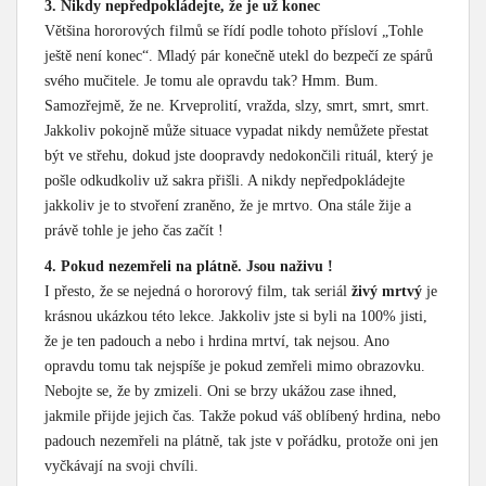
3. Nikdy nepředpokládejte, že je už konec
Většina hororových filmů se řídí podle tohoto přísloví „Tohle
ještě není konec“. Mladý pár konečně utekl do bezpečí ze spárů
svého mučitele. Je tomu ale opravdu tak? Hmm. Bum.
Samozřejmě, že ne. Krveprolití, vražda, slzy, smrt, smrt, smrt.
Jakkoliv pokojně může situace vypadat nikdy nemůžete přestat
být ve střehu, dokud jste doopravdy nedokončili rituál, který je
pošle odkudkoliv už sakra přišli. A nikdy nepředpokládejte
jakkoliv je to stvoření zraněno, že je mrtvo. Ona stále žije a
právě tohle je jeho čas začít !
4. Pokud nezemřeli na plátně. Jsou naživu !
I přesto, že se nejedná o hororový film, tak seriál
živý mrtvý
je
krásnou ukázkou této lekce. Jakkoliv jste si byli na 100% jisti,
že je ten padouch a nebo i hrdina mrtví, tak nejsou. Ano
opravdu tomu tak nejspíše je pokud zemřeli mimo obrazovku.
Nebojte se, že by zmizeli. Oni se brzy ukážou zase ihned,
jakmile přijde jejich čas. Takže pokud váš oblíbený hrdina, nebo
padouch nezemřeli na plátně, tak jste v pořádku, protože oni jen
vyčkávají na svoji chvíli.