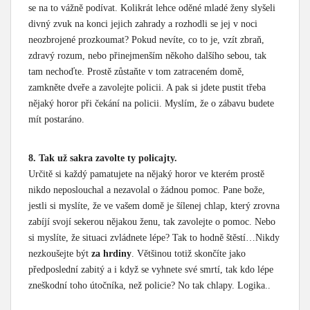
se na to vážně podívat. Kolikrát lehce oděné mladé ženy slyšeli
divný zvuk na konci jejich zahrady a rozhodli se jej v noci
neozbrojené prozkoumat? Pokud nevíte, co to je, vzít zbraň,
zdravý rozum, nebo přinejmenším někoho dalšího sebou, tak
tam nechoďte. Prostě zůstaňte v tom zatraceném domě,
zamkněte dveře a zavolejte policii. A pak si jdete pustit třeba
nějaký horor při čekání na policii. Myslím, že o zábavu budete
mít postaráno.
8. Tak už sakra zavolte ty policajty.
Určitě si každý pamatujete na nějaký horor ve kterém prostě
nikdo neposlouchal a nezavolal o žádnou pomoc. Pane bože,
jestli si myslíte, že ve vašem domě je šílenej chlap, který zrovna
zabíjí svojí sekerou nějakou ženu, tak zavolejte o pomoc. Nebo
si myslíte, že situaci zvládnete lépe? Tak to hodně štěstí…Nikdy
nezkoušejte být
za hrdiny
. Většinou totiž skončíte jako
předposlední zabitý a i když se vyhnete své smrtí, tak kdo lépe
zneškodní toho útočníka, než policie? No tak chlapy. Logika..