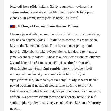
Rozhodl jsem přidat sekci s články s různými novinkami a
zajímavostmi, které se dějí ve filmovém světě. Toto je první
článek s 10 věcmi, které jsem se naučil z Hororů.
10 Things I Learned from Horror Movies
Horory
jsou skvělé pro mnoho důvodů. Jedním z nich určitě je,
aby nás co nejlépe vyděsil. Pokud je to možné, tak v situacích,
kdy to divák nejméně čeká. To ovšem ale není jediný úkol
hororů. Díky nich si také uvědomujeme, jak dobře se máme a
jsme vděčni za to vděčni. Občas také děkujeme Bohu za důležité
životní lekce, které jsme se naučili při
sledování hororů
.
Přemýšlejte nad všemi těmi
zombie
, kterými bychom byli
rozcupováni na kousky nebo nad všemi těmi různými
vymýtáními zla
, kterého bychom nebyli nikdy schopni udělat,
pokud bychom si neužívali trochu toho nočního teroru :D.
Pokud se vám bude článek líbit, tak jich bude určitě víc na tento
způsob. Na pozdrav všemu tomu co nás horory naučili se teď
spolu pojdme podívat na ty nejvíce užitečné lekce, co nás horory
naučili.