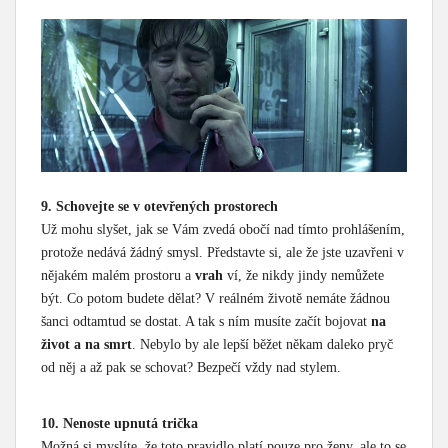
9. Schovejte se v otevřených prostorech
Už mohu slyšet, jak se Vám zvedá obočí nad tímto prohlášením,
protože nedává žádný smysl. Představte si, ale že jste uzavřeni v
nějakém malém prostoru a
vrah
ví, že nikdy jindy nemůžete
být. Co potom budete dělat? V reálném životě nemáte žádnou
šanci odtamtud se dostat. A tak s ním musíte začít bojovat
na
život a na smrt
. Nebylo by ale lepší běžet někam daleko pryč
od něj a až pak se schovat? Bezpečí vždy nad stylem.
10. Nenoste upnutá trička
Možná si myslíte, že toto pravidlo platí pouze pro ženy, ale to se