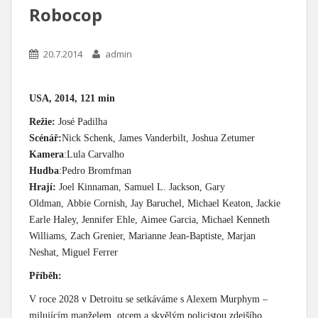
Robocop
20.7.2014
admin
USA, 2014, 121 min
Režie:
José Padilha
Scénář:
Nick Schenk, James Vanderbilt, Joshua Zetumer
Kamera
:Lula Carvalho
Hudba
:Pedro Bromfman
Hrají:
Joel Kinnaman, Samuel L. Jackson, Gary
Oldman, Abbie Cornish, Jay Baruchel, Michael Keaton, Jackie
Earle Haley, Jennifer Ehle, Aimee Garcia, Michael Kenneth
Williams, Zach Grenier, Marianne Jean-Baptiste, Marjan
Neshat, Miguel Ferrer
Příběh:
V roce 2028 v Detroitu se setkáváme s Alexem Murphym –
milujícím manželem, otcem a skvělým policistou zdejšího