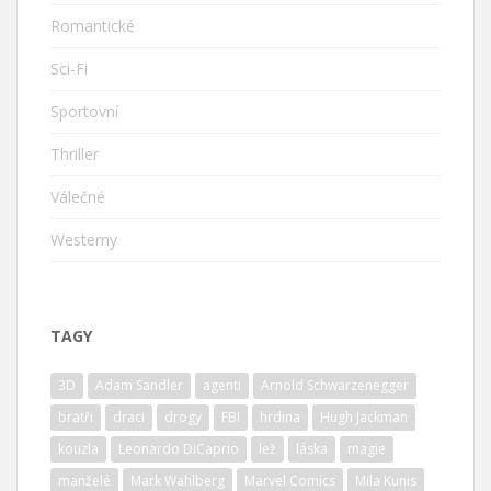
Romantické
Sci-Fi
Sportovní
Thriller
Válečné
Westerny
TAGY
3D
Adam Sandler
agenti
Arnold Schwarzenegger
bratři
draci
drogy
FBI
hrdina
Hugh Jackman
kouzla
Leonardo DiCaprio
lež
láska
magie
manželé
Mark Wahlberg
Marvel Comics
Mila Kunis