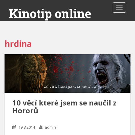
Toggle 
Kinotip online
hrdina
10 věcí které jsem se naučil z
Hororů
19.8.2014
admin