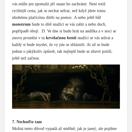
vás může jen zpomalit při snaze ho zachránit. Není totiž
rychlejší cesta, jak se nechat sežrat, než když jdete tomu
ubohému plačícímu dítěti na pomoc. A nebo ještě hůř
monstrum
bude to dítě snažící se vás zabít a nebo duch,
popřípadě obojí. :D. Ve dne si bude hrát na andílka a v noci se
znovu promění v tu
krvelačnou bestii
snažící se vás sežrat a
každý si bude myslet, že vy jste se zbláznili. At už se bude
jednat o jakýkoliv způsob, tak nejlepší bude se zbavit potíží,
ještě než začnou.
7. Nechoďte tam
Možná tento důvod vypadá až směšně, jak je jasný, ale pojdme