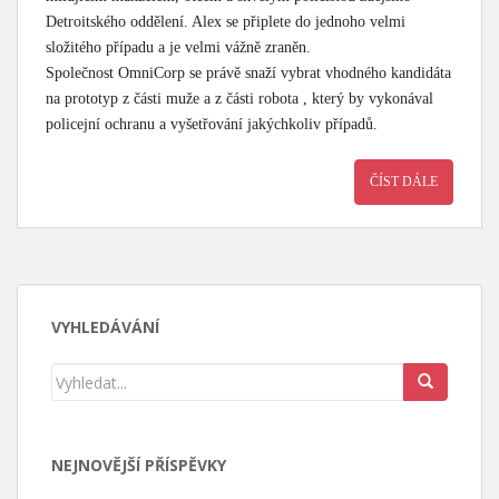
Detroitského oddělení. Alex se připlete do jednoho velmi
složitého případu a je velmi vážně zraněn.
Společnost OmniCorp se právě snaží vybrat vhodného kandidáta
na prototyp z části muže a z části robota , který by vykonával
policejní ochranu a vyšetřování jakýchkoliv případů.
ČÍST DÁLE
VYHLEDÁVÁNÍ
NEJNOVĚJŠÍ PŘÍSPĚVKY