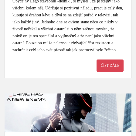
Obyčejný Lego stavebník -dělník , si myslel , že je stejný jako
všichni kolem něj. Udržuje si pozitivní náladu, pracuje celý den,
kupuje si drahou kávu a dívá se na zdejší pořad v televizi, tak
jako každý jiný. Jednoho dne se ovšem stane něco co nikdy v
životě nečekal a všichni ostatní si o něm začnou myslet , že
právě on je ten speciální a vyjímečný a že není jako všichni
ostatní. Pouze on může naleznout zbývající část rezistoru a
zachránit celý jeho svět přesně tak jak proroctví bylo řečeno.
ČÍST DÁLE