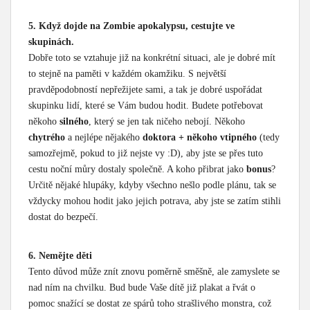
5. Když dojde na Zombie apokalypsu, cestujte ve
skupinách.
Dobře toto se vztahuje již na konkrétní situaci, ale je dobré mít
to stejně na paměti v každém okamžiku. S největší
pravděpodobností nepřežijete sami, a tak je dobré uspořádat
skupinku lidí, které se Vám budou hodit. Budete potřebovat
někoho
silného
, který se jen tak ničeho nebojí. Někoho
chytrého
a nejlépe nějakého
doktora + někoho vtipného
(tedy
samozřejmě, pokud to již nejste vy :D), aby jste se přes tuto
cestu noční můry dostaly společně. A koho přibrat jako
bonus
?
Určitě nějaké hlupáky, kdyby všechno nešlo podle plánu, tak se
vždycky mohou hodit jako jejich potrava, aby jste se zatím stihli
dostat do bezpečí.
6. Nemějte děti
Tento důvod může znít znovu poměrně směšně, ale zamyslete se
nad ním na chvilku. Bud bude Vaše dítě již plakat a řvát o
pomoc snažící se dostat ze spárů toho strašlivého monstra, což