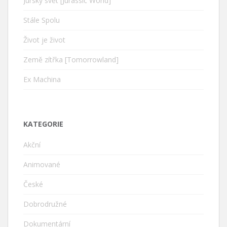
Jurský svět [Jurassic World]
Stále Spolu
Život je život
Země zítřka [Tomorrowland]
Ex Machina
KATEGORIE
Akční
Animované
České
Dobrodružné
Dokumentární