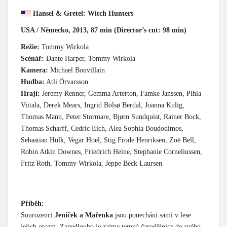
Hansel & Gretel: Witch Hunters
USA / Německo, 2013, 87 min (Director’s cut: 98 min)
Režie:
Tommy Wirkola
Scénář:
Dante Harper, Tommy Wirkola
Kamera:
Michael Bonvillain
Hudba:
Atli Örvarsson
Hrají:
Jeremy Renner, Gemma Arterton, Famke Janssen, Pihla
Viitala, Derek Mears, Ingrid Bolsø Berdal, Joanna Kulig,
Thomas Mann, Peter Stormare, Bjørn Sundquist, Rainer Bock,
Thomas Scharff, Cedric Eich, Alea Sophia Boudodimos,
Sebastian Hülk, Vegar Hoel, Stig Frode Henriksen, Zoë Bell,
Robin Atkin Downes, Friedrich Heine, Stephanie Corneliussen,
Fritz Roth, Tommy Wirkola, Jeppe Beck Laursen
Příběh:
Sourozenci
Jeníček a Mařenka
jsou ponecháni sami v lese
jejich otcem. Zanedlouho je zajme temná čarodějnice do svého