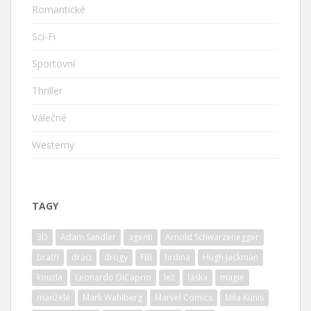
Romantické
Sci-Fi
Sportovní
Thriller
Válečné
Westerny
TAGY
3D
Adam Sandler
agenti
Arnold Schwarzenegger
bratři
draci
drogy
FBI
hrdina
Hugh Jackman
kouzla
Leonardo DiCaprio
lež
láska
magie
manželé
Mark Wahlberg
Marvel Comics
Mila Kunis