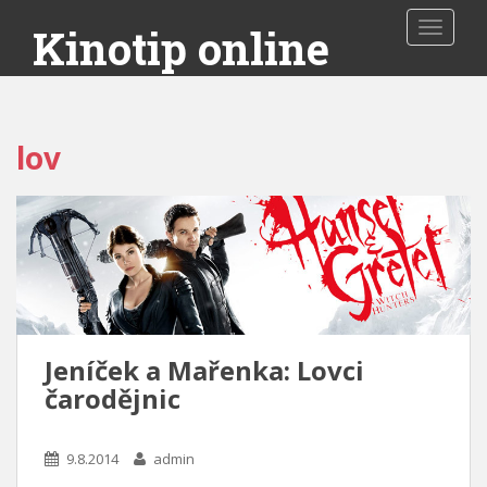
Toggle 
Kinotip online
lov
Jeníček a Mařenka: Lovci
čarodějnic
9.8.2014
admin