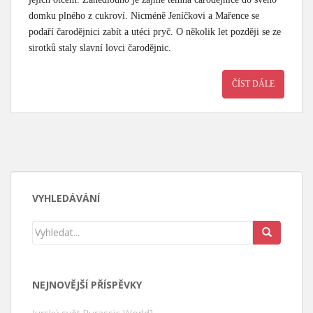
domku plného z cukroví. Nicméně Jeníčkovi a Mařence se
podaří čarodějnici zabít a utéci pryč. O několik let později se ze
sirotků staly slavní lovci čarodějnic.
ČÍST DÁLE
VYHLEDÁVÁNÍ
NEJNOVĚJŠÍ PŘÍSPĚVKY