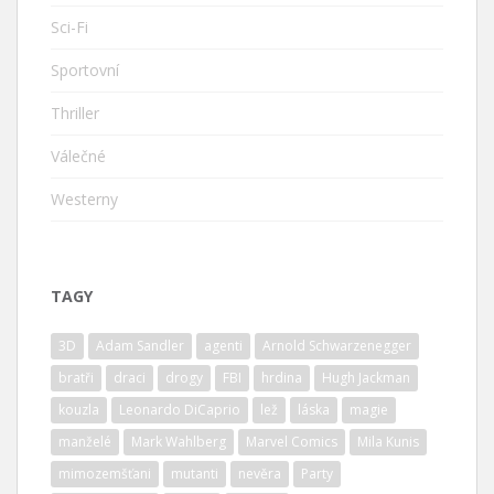
Sci-Fi
Sportovní
Thriller
Válečné
Westerny
TAGY
3D
Adam Sandler
agenti
Arnold Schwarzenegger
bratři
draci
drogy
FBI
hrdina
Hugh Jackman
kouzla
Leonardo DiCaprio
lež
láska
magie
manželé
Mark Wahlberg
Marvel Comics
Mila Kunis
mimozemšťani
mutanti
nevěra
Party