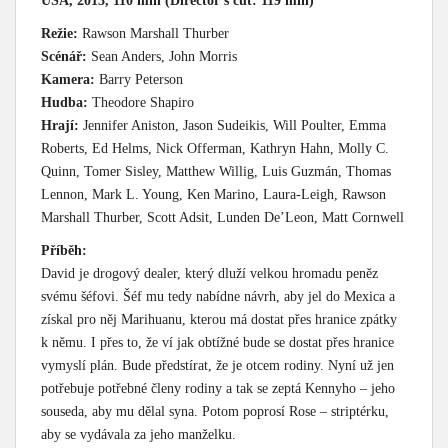
USA, 2013, 110 min (Director’s cut: 119 min)
Režie:
Rawson Marshall Thurber
Scénář:
Sean Anders, John Morris
Kamera:
Barry Peterson
Hudba:
Theodore Shapiro
Hrají:
Jennifer Aniston, Jason Sudeikis, Will Poulter, Emma
Roberts, Ed Helms, Nick Offerman, Kathryn Hahn, Molly C.
Quinn, Tomer Sisley, Matthew Willig, Luis Guzmán, Thomas
Lennon, Mark L. Young, Ken Marino, Laura-Leigh, Rawson
Marshall Thurber, Scott Adsit, Lunden De’Leon, Matt Cornwell
Příběh:
David je drogový dealer, který dluží velkou hromadu peněz
svému šéfovi. Šéf mu tedy nabídne návrh, aby jel do Mexica a
získal pro něj Marihuanu, kterou má dostat přes hranice zpátky
k němu. I přes to, že ví jak obtížné bude se dostat přes hranice
vymyslí plán. Bude předstírat, že je otcem rodiny. Nyní už jen
potřebuje potřebné členy rodiny a tak se zeptá Kennyho – jeho
souseda, aby mu dělal syna. Potom poprosí Rose – striptérku,
aby se vydávala za jeho manželku.