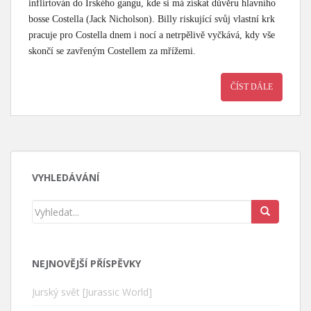
inflirtován do Irského gangu, kde si má získat důvěru hlavního
bosse Costella (Jack Nicholson). Billy riskující svůj vlastní krk
pracuje pro Costella dnem i nocí a netrpělivě vyčkává, kdy vše
skončí se zavřeným Costellem za mřížemi.
ČÍST DÁLE
VYHLEDÁVÁNÍ
NEJNOVĚJŠÍ PŘÍSPĚVKY
Jurský svět [Jurassic World]