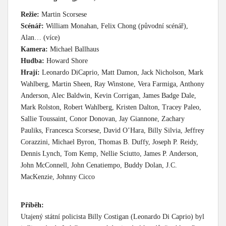
Režie:
Martin Scorsese
Scénář:
William Monahan, Felix Chong (původní scénář),
Alan… (více)
Kamera:
Michael Ballhaus
Hudba:
Howard Shore
Hrají:
Leonardo DiCaprio, Matt Damon, Jack Nicholson, Mark
Wahlberg, Martin Sheen, Ray Winstone, Vera Farmiga, Anthony
Anderson, Alec Baldwin, Kevin Corrigan, James Badge Dale,
Mark Rolston, Robert Wahlberg, Kristen Dalton, Tracey Paleo,
Sallie Toussaint, Conor Donovan, Jay Giannone, Zachary
Pauliks, Francesca Scorsese, David O’Hara, Billy Silvia, Jeffrey
Corazzini, Michael Byron, Thomas B. Duffy, Joseph P. Reidy,
Dennis Lynch, Tom Kemp, Nellie Sciutto, James P. Anderson,
John McConnell, John Cenatiempo, Buddy Dolan, J.C.
MacKenzie, Johnny Cicco
Příběh:
Utajený státní policista Billy Costigan (Leonardo Di Caprio) byl