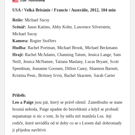
The Notebook
USA / Velká Británie / Francie / Austrálie, 2012, 104 min
Režie:
Michael Sucsy
Scénář:
Jason Katims, Abby Kohn, Lawrence Silverstein,
Michael Sucsy
Kamera:
Rogier Stoffers
Hudba:
Rachel Portman, Michael Brook, Michael Beckmann
Hrají:
Rachel McAdams, Channing Tatum, Jessica Lange, Sam
Neill, Jessica McNamee, Tatiana Maslany, Lucas Bryant, Scott
Speedman, Jeananne Goossen, Dillon Casey, Shannon Barnett,
Kristina Pesic, Brittney Irvin, Rachel Skarsten, Sarah Carter
Příběh:
Leo a Paige
jsou pár, který se právě oženil. Zanedlouho se stane
hrozná nehoda, Paige upadne do bezvědomí a když se probudí
nepamatuje si nic o tom, že by měla mít manžela Lea. Její
rodiče, které neviděla od té doby co se s Leoem dali dohromady
ji přijedou navštívit.