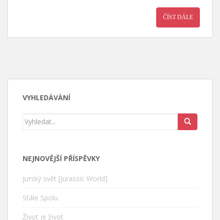
ČÍST DÁLE
VYHLEDÁVÁNÍ
NEJNOVĚJŠÍ PŘÍSPĚVKY
Jurský svět [Jurassic World]
Stále Spolu
Život je život