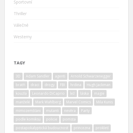
Sportovní
Thriller
Válečné
Westerny
TAGY
3D
Adam Sandler
agenti
Arnold Schwarzenegger
bratři
draci
drogy
FBI
hrdina
Hugh Jackman
kouzla
Leonardo DiCaprio
lež
láska
magie
manželé
Mark Wahlberg
Marvel Comics
Mila Kunis
mimozemšťani
mutanti
nevěra
Party
podle komiksu
policie
pomsta
postapokalyptická budoucnost
princezna
prokletí