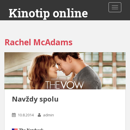
Toggle 
Kinotip online
Rachel McAdams
Navždy spolu
10.8.2014
admin