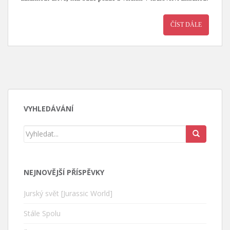
ČÍST DÁLE
VYHLEDÁVÁNÍ
NEJNOVĚJŠÍ PŘÍSPĚVKY
Jurský svět [Jurassic World]
Stále Spolu