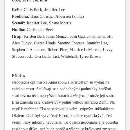
USA, 2013, 102 min
Režie:
Chris Buck, Jennifer Lee
Předloha:
Hans Christian Andersen (kniha)
Scénář:
Jennifer Lee, Shane Morris
Hudba:
Christophe Beck
Hrají:
Kristen Bell, Idina Menzel, Josh Gad, Jonathan Groff,
Alan Tudyk, Ciarán Hinds, Santino Fontana, Jennifer Lee,
Stephen J. Anderson, Robert Pine, Maurice LaMarche, Livvy
Stubenrauch, Eva Bella, Jack Whitehall, Tyree Brown
Příběh:
Nebojácná optimistka Anna spolu s Kristoffem se vydají na
epickou cestu. Setkávají se s podnebnými podmínky horšími
snad než na těch nejvyšších horách a vše jen, protože její sestra
Elsa změnila celé království v jednu velkou zmrzlou Zemi. Na
cestě k záchraně Elsi se setkávají s velmi vtipným sněhulákem
Olafem. Olaf byl vytvořený Elsou, která se nyní skrývá před
všemi , aby nikomu neublížila. To ovšem nepomáhá a je potřeba
zasáhnout dříve, než bude pozdě a všichni v království zmrznou.