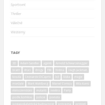
Sportovní
Thriller
Válečné
Westerny
TAGY
3D
Adam Sandler
agenti
Arnold Schwarzenegger
bratři
draci
drogy
FBI
hrdina
Hugh Jackman
kouzla
Leonardo DiCaprio
lež
láska
magie
manželé
Mark Wahlberg
Marvel Comics
Mila Kunis
mimozemšťani
mutanti
nevěra
Party
podle komiksu
policie
pomsta
postapokalyptická budoucnost
princezna
prokletí