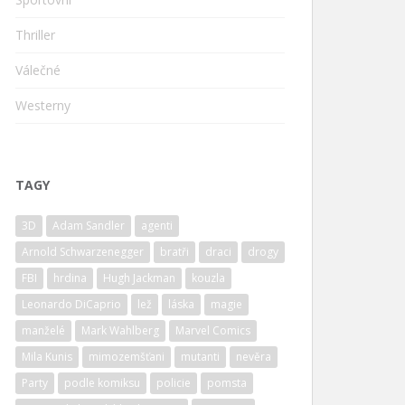
Thriller
Válečné
Westerny
TAGY
3D
Adam Sandler
agenti
Arnold Schwarzenegger
bratři
draci
drogy
FBI
hrdina
Hugh Jackman
kouzla
Leonardo DiCaprio
lež
láska
magie
manželé
Mark Wahlberg
Marvel Comics
Mila Kunis
mimozemšťani
mutanti
nevěra
Party
podle komiksu
policie
pomsta