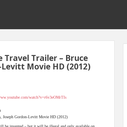
 Travel Trailer – Bruce
-Levitt Movie HD (2012)
s://www.youtube.com/watch?v=r6v3eOMrTIs
n
is, Joseph Gordon-Levitt Movie HD (2012)
will be invented – but it will be illegal and only available on