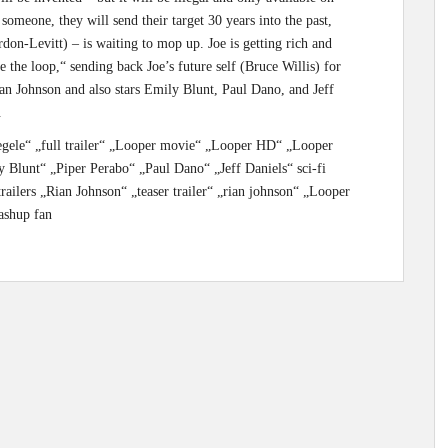
omeone, they will send their target 30 years into the past,
don-Levitt) – is waiting to mop up. Joe is getting rich and
e the loop,“ sending back Joe’s future self (Bruce Willis) for
ian Johnson and also stars Emily Blunt, Paul Dano, and Jeff
.
ahegele“ „full trailer“ „Looper movie“ „Looper HD“ „Looper
y Blunt“ „Piper Perabo“ „Paul Dano“ „Jeff Daniels“ sci-fi
railers „Rian Johnson“ „teaser trailer“ „rian johnson“ „Looper
mashup fan