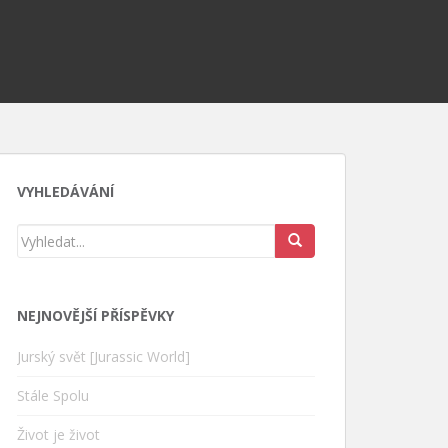
VYHLEDÁVÁNÍ
NEJNOVĚJŠÍ PŘÍSPĚVKY
Jurský svět [Jurassic World]
Stále Spolu
Život je život