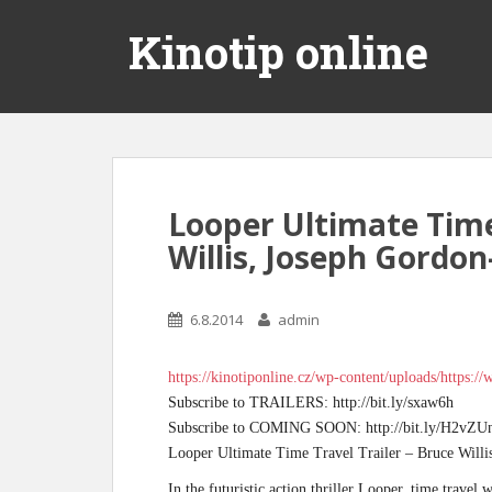
Kinotip online
Looper Ultimate Time
Willis, Joseph Gordon
6.8.2014
admin
https://kinotiponline.cz/wp-content/uploads/http
Subscribe to TRAILERS: http://bit.ly/sxaw6h
Subscribe to COMING SOON: http://bit.ly/H2vZU
Looper Ultimate Time Travel Trailer – Bruce Will
In the futuristic action thriller Looper, time travel 