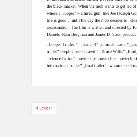
the black market. When the mob wants to get rid of s
where a „looper“ – a hired gun, like Joe (Joseph Gor
life is good… until the day the mob decides to „clos
assassination. The film is written and directed by R
Daniels. Ram Bergman and James D. Stern produce
„Looper Trailer 4″ „trailer 4″ „ultimate trailer“ „
trailer“Joseph Gordon-Levitt“ „Bruce Willis“ „Emil
„science fiction“ movie clips movieclips movieclipst
international trailer“ „final trailer“ awesome cool 
Looper
Post navigation