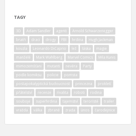
TAGY
3D
Adam Sandler
agenti
Arnold Schwarzenegger
bratři
draci
drogy
FBI
hrdina
Hugh Jackman
kouzla
Leonardo DiCaprio
lež
láska
magie
manželé
Mark Wahlberg
Marvel Comics
Mila Kunis
mimozemšťani
mutanti
nevěra
Party
podle komiksu
policie
pomsta
postapokalyptická budoucnost
princezna
prokletí
přátelství
recenze
rivalita
roboti
rodina
souboje
superhrdina
tajemství
teroristé
trailer
vražda
válka
zbraně
zrada
únos
čarodejnice