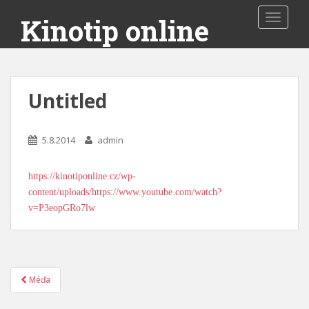
Toggle 
Kinotip online
Untitled
5.8.2014
admin
https://kinotiponline.cz/wp-
content/uploads/https://www.youtube.com/watch?
v=P3eopGRo7lw
Méďa
Post navigation